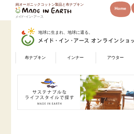
純オーガニックコットン製品と布ナプキン
HOME
布ナプキン
レギュラーユーザー_ご愛用者
布ナプキン一覧
Home
メイド・イン・アース
地球に生まれ、地球に還る。
検索
布ナプキン
インナー
アウター