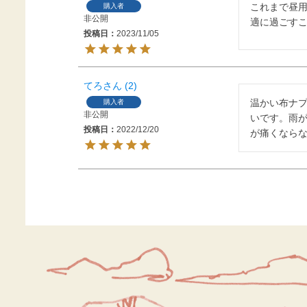
これまで昼
購入者
非公開
適に過ごす
投稿日
2023/11/05
てろ
2
温かい布ナ
購入者
非公開
いです。雨
投稿日
2022/12/20
が痛くなら