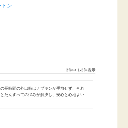
ットン
3
件中
1
-
3
件表示
のの長時間の外出時はナプキンが手放せず、それ
たとたんすべての悩みが解決し、安心と心地よい