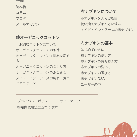
特集
読み物
布ナプキンについて
コラム
布ナプキンをえらぶ理由
ブログ
使い捨てナプキンとの違い
メールマガジン
メイド・イン・アースの布ナプキン
純オーガニックコットン
布ナプキンの基本
一般的なコットンについて
はじめての方に
オーガニックコットンの条件
布ナプキンの使い方
オーガニックコットンは世界を変え
る
布ナプキンの持ち歩き方
オーガニックコットンのつくり方
布ナプキンの洗い方
オーガニックコットンのふるさと
布ナプキンの選び方
メイド・イン・アースの純オーガニ
布ナプキンQ&A
ックコットン
ユーザーの声
プライバシーポリシー
サイトマップ
特定商取引法に基づく表示