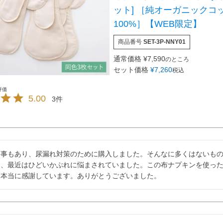
ット] ［純オーガニックコ
100%］【WEB限定】
商品番号
SET-3P-NNY01
通常価格
¥
7,590
のところ
セット価格
¥
7,260
税込
5.00
3
な事もあり、尿漏れ対策のために購入しました。そんなに多くはないも
て、最近はひどいかぶれに悩まされていました。この布ナプキンを使っ
、本当に感謝しています。ありがとうございました。