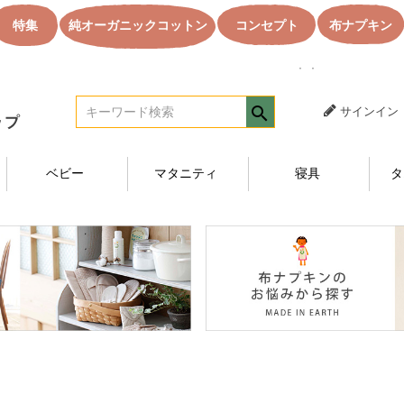
布ナプキン 夜用ロング［同色3枚セット] ［純オーガニックコットン100%
特集
純オーガニックコットン
コンセプト
布ナプキン
｜｜オーガニック
サインイン
ベビー
マタニティ
寝具
タ