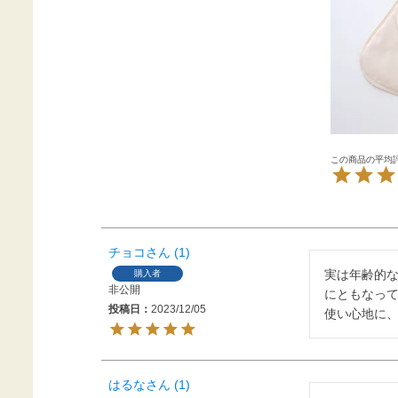
チョコ
1
実は年齢的
購入者
非公開
にともなっ
投稿日
2023/12/05
使い心地に
はるな
1