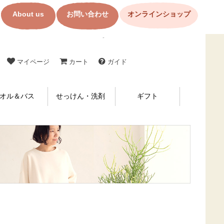
］【WEB限定】のレビュー
About us
お問い合わせ
オンラインショップ
コットン製品・布ナプキンの購入なら【メイド・イン・アース】
マイページ
カート
ガイド
オル＆バス
せっけん・洗剤
ギフト