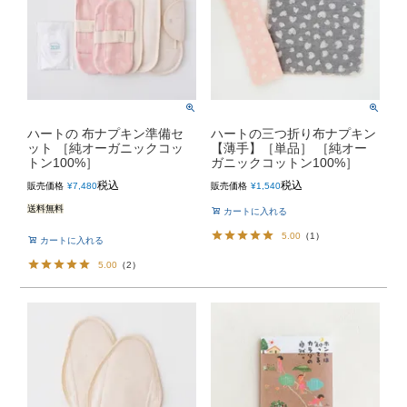
ハートの 布ナプキン準備セ
ハートの三つ折り布ナプキン
ット ［純オーガニックコッ
【薄手】［単品］ ［純オー
トン100%］
ガニックコットン100%］
税込
税込
販売価格
¥
7,480
販売価格
¥
1,540
送料無料
カートに入れる
5.00
（
1
）
カートに入れる
5.00
（
2
）