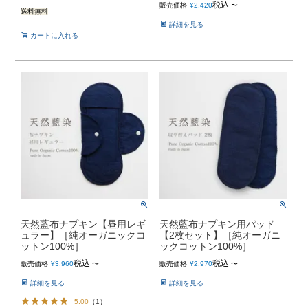
税込
販売価格
¥
2,420
〜
送料無料
詳細を見る
カートに入れる
天然藍布ナプキン【昼用レギ
天然藍布ナプキン用パッド
ュラー】［純オーガニックコ
【2枚セット】［純オーガニ
ットン100%］
ックコットン100%］
税込
税込
販売価格
¥
3,960
〜
販売価格
¥
2,970
〜
詳細を見る
詳細を見る
5.00
（
1
）