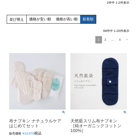
2
件中
1
-
2
件表示
価格が安い順
価格が高い順
新着順
並び替え
68
件中
1
-
20
件表示
1
2
…
4
布ナプキン ナチュラルケア
天然藍スリム布ナプキン
はじめてセット
［純オーガニックコットン
100%］
税込
販売価格
¥
13,970