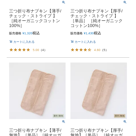
三つ折り布ナプキン【薄手/
三つ折り布ナプキン【厚手/
チェック・ストライプ 】
チェック・ストライプ 】
［純オーガニックコットン
［単品］ ［純オーガニック
100%］
コットン100%］
税込
税込
販売価格
¥
1,320
販売価格
¥
1,430
カートに入れる
カートに入れる
5.00
（
4
）
4.60
（
5
）
三つ折り布ナプキン【薄手/
三つ折り布ナプキン【厚手/
無地】 ［単品］［純オーガ
無地】［単品］ ［純オーガ