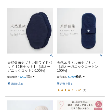
天然藍布ナプキン用ワイドパ
天然藍リトル布ナプキン
ッド【2枚セット】［純オー
［純オーガニックコットン
ガニックコットン100%］
100%]
税込
税込
販売価格
¥
3,410
〜
販売価格
¥
1,980
〜
詳細を見る
詳細を見る
4.00
（
1
）