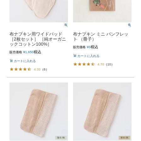
布ナプキン用ワイドパッド
布ナプキン ミニ パンフレッ
［2枚セット］ ［純オーガニ
ト （冊子）
ックコットン100%］
税込
販売価格
¥
0
税込
販売価格
¥
1,650
カートに入れる
カートに入れる
4.70
（
10
）
4.33
（
6
）