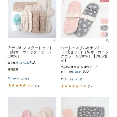
布ナプキン スタートセット
ハートのスリム布ナプキン
［純オーガニックコットン
［2枚セット] ［純オーガニッ
100%］
クコットン100%］【WEB限
定】
税込
販売価格
¥
17,930
のところ
単品合計価格
¥
3,520
送料無料
税込
セット価格
¥
3,410
カートに入れる
カートに入れる
5.00
（
3
）
5.00
（
3
）