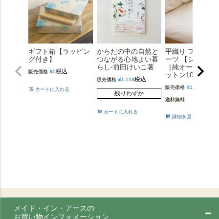
ギフト箱【ラッピン
からだの中の自然と
平織り フラット 
グ付き】
つながる心地よい暮
ーツ 【シングル
らし-前田けいこ著
［純オーガニッ
税込
販売価格
¥
0
ットン100%］
税込
販売価格
¥
1,518
税込
販売価格
¥
12,100
カートに入れる
残りわずか
送料無料
カートに入れる
詳細を見る
メイド・イン・アースの
お買い物インフォメーション