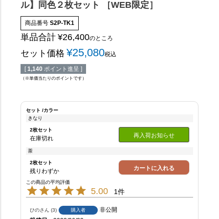
ル】同色２枚セット ［WEB限定］
商品番号
S2P-TK1
単品合計
¥
26,400
のところ
¥
25,080
セット価格
税込
[
1,140
ポイント進呈 ]
（※単価当たりのポイントです）
セット
カラー
きなり
2枚セット
再入荷お知らせ
在庫切れ
茶
2枚セット
カートに入れる
残りわずか
5.00
1
非公開
ひの
3
購入者