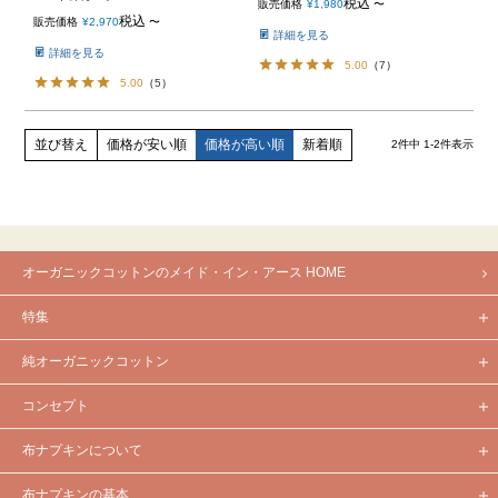
税込
販売価格
¥
1,980
〜
税込
販売価格
¥
2,970
〜
詳細を見る
詳細を見る
5.00
（
7
）
5.00
（
5
）
価格が安い順
価格が高い順
新着順
並び替え
2
件中
1
-
2
件表示
オーガニックコットンのメイド・イン・アース HOME
特集
純オーガニックコットン
コンセプト
布ナプキンについて
布ナプキンの基本