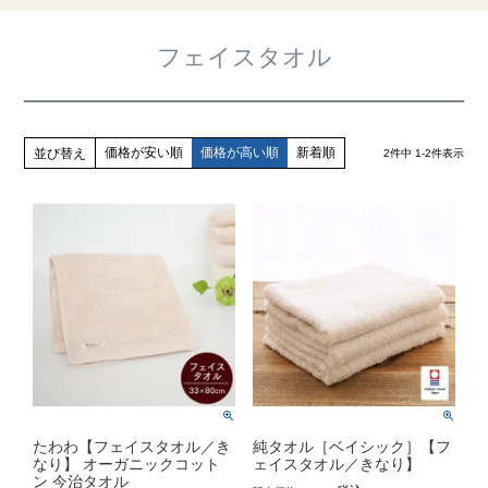
フェイスタオル
価格が安い順
価格が高い順
新着順
並び替え
2
件中
1
-
2
件表示
たわわ【フェイスタオル／き
純タオル［ベイシック］【フ
なり】 オーガニックコット
ェイスタオル／きなり】
ン 今治タオル