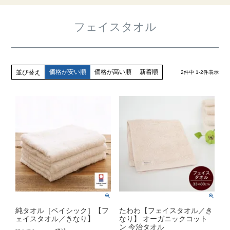
フェイスタオル
価格が安い順
価格が高い順
新着順
並び替え
2
件中
1
-
2
件表示
純タオル［ベイシック］【フ
たわわ【フェイスタオル／き
ェイスタオル／きなり】
なり】 オーガニックコット
ン 今治タオル