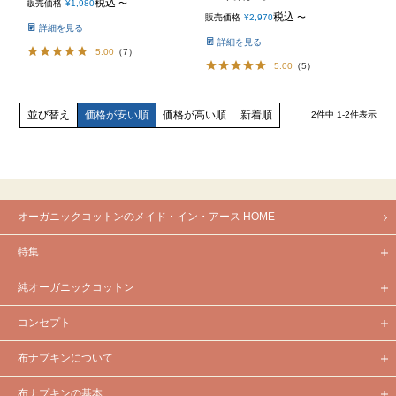
税込
販売価格
¥
1,980
〜
税込
販売価格
¥
2,970
〜
詳細を見る
詳細を見る
5.00
（
7
）
5.00
（
5
）
価格が安い順
価格が高い順
新着順
並び替え
2
件中
1
-
2
件表示
オーガニックコットンのメイド・イン・アース HOME
特集
純オーガニックコットン
コンセプト
布ナプキンについて
布ナプキンの基本