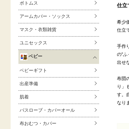
仕立
希少
仕立
手作
の“
出せ
布団
り」
す。
なり