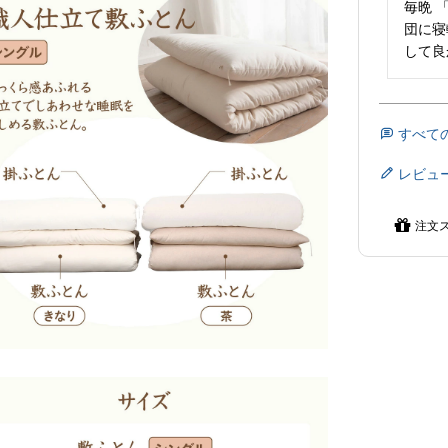
毎晩 
団に寝
して良
すべて
レビュ
注文