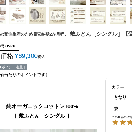
敷ふとん［シングル］【
の受注生産のため目安納期2か月程。
番号
OSF10
売価格
¥
69,300
税込
0
ポイント進呈 ]
価当たりのポイントです）
カラー
きなり
純オーガニックコットン100%
茶
［ 敷ふとん | シングル ］