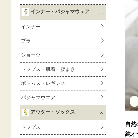
自然
純オ