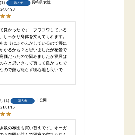
1
長崎県
女性
購入者
24/04/28
て良かったです！フワフワしている
、しっかり身体を支えてくれます。
あまりにふかふかしているので腰に
かかるかも？と思いましたが杞憂で
高価だったので悩みましたが寝具は
のをと思いきって買って良かったで
なので熱も籠らず寝心地も良いで
1
非公開
購入者
21/01/16
き娘の布団も買い替えです。オーガ
のお布団が並んで寝室の空気もなん