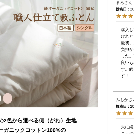
まろ
投稿日
20
購入し
けれど
最初、
負担が
した。
良いも
す。綿
す！
みもか
投稿日
20
の2色から選べる側（がわ）生地
夫に続
ーガニックコットン100%の
ニック