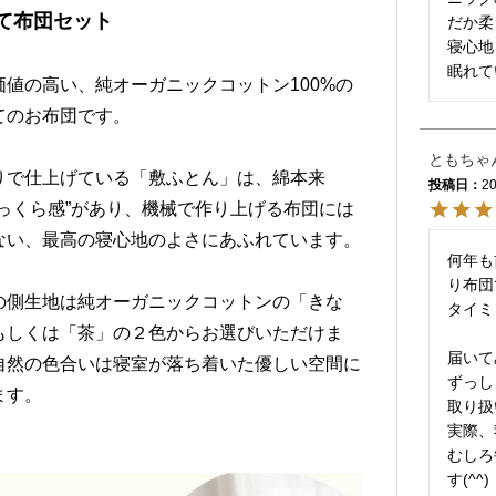
て布団セット
だか柔
寝心地
眠れて
価値の高い、純オーガニックコットン100%の
てのお布団です。
ともちゃ
りで仕上げている「敷ふとん」は、綿本来
投稿日
20
ふっくら感”があり、機械で作り上げる布団には
ない、最高の寝心地のよさにあふれています。
何年も
り布団
の側生地は純オーガニックコットンの「きな
タイミ
もしくは「茶」の２色からお選びいただけま
届いて
自然の色合いは寝室が落ち着いた優しい空間に
ずっし
ます。
取り扱
実際、
むしろ
す(^^)
