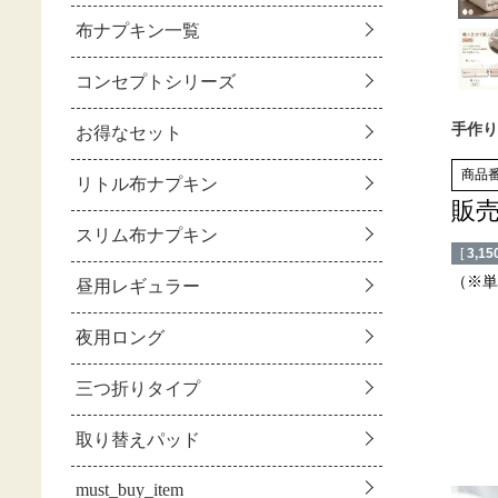
手作り
商品
販
[
3,15
（※単