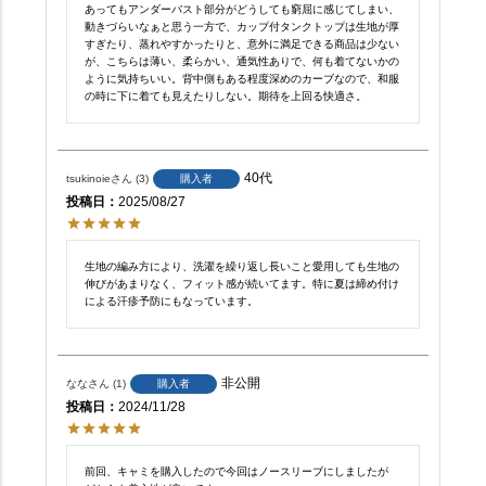
あってもアンダーバスト部分がどうしても窮屈に感じてしまい、
動きづらいなぁと思う一方で、カップ付タンクトップは生地が厚
すぎたり、蒸れやすかったりと、意外に満足できる商品は少ない
が、こちらは薄い、柔らかい、通気性ありで、何も着てないかの
ように気持ちいい。背中側もある程度深めのカーブなので、和服
の時に下に着ても見えたりしない。期待を上回る快適さ。
40代
tsukinoie
3
購入者
投稿日
2025/08/27
生地の編み方により、洗濯を繰り返し長いこと愛用しても生地の
伸びがあまりなく、フィット感が続いてます。特に夏は締め付け
による汗疹予防にもなっています。
非公開
なな
1
購入者
投稿日
2024/11/28
前回、キャミを購入したので今回はノースリーブにしましたが
