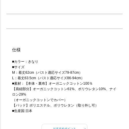
仕様
■カラー：きなり
■サイズ
M：着丈62cm（バスト適応サイズ79-87cm）
L：着丈63.5cm（バスト適応サイズ86-94cm）
■素材：【本体・裏布】オーガニックコットン100％
【肩紐部分】オーガニックコットン61%、ポリウレタン10%、ナイ
ロン29%
（オーガニックコットンでカバー）
【パッド】ポリエステル、ポリウレタン（取り外し可）
■生産国 日本
おすすめポイント