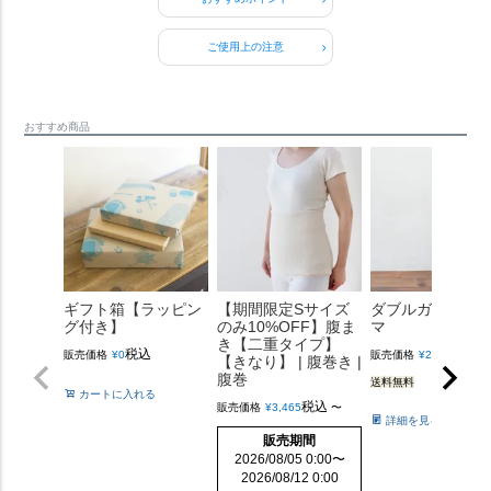
ご使用上の注意
おすすめ商品
ギフト箱【ラッピン
【期間限定Sサイズ
ダブルガーゼパ
グ付き】
のみ10%OFF】腹ま
マ
き【二重タイプ】
税込
税込
販売価格
¥
0
販売価格
¥
22,000
【きなり】 | 腹巻き |
腹巻
送料無料
カートに入れる
税込
販売価格
¥
3,465
〜
詳細を見る
販売期間
2026/08/05 0:00
〜
2026/08/12 0:00