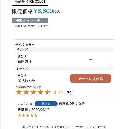
商品番号
RNOSL01
¥
8,800
販売価格
税込
[
400
ポイント進呈 ]
（※単価当たりのポイントです）
サイズ
カラー
Ｍサイズ
きなり
—
在庫切れ
Ｌサイズ
きなり
カートに入れる
残りわずか
4.71
7
東京都
50代
女性
いぬ
1
購入者
投稿日
2026/06/17
柔らかくてしめつけなくて気持ちいい！ブラは、ノンワイヤーで