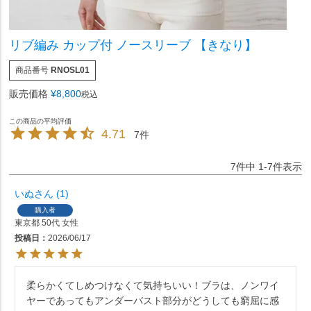
リブ編み カップ付 ノースリーブ 【きなり】
商品番号
RNOSL01
販売価格
¥
8,800
税込
4.71
7
7
件中
1
-
7
件表示
いぬ
1
購入者
東京都
50代
女性
投稿日
2026/06/17
柔らかくてしめつけなくて気持ちいい！ブラは、ノンワイ
ヤーであってもアンダーバスト部分がどうしても窮屈に感