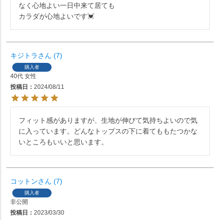
なく心地よい一日中来て居ても

カラダが心地よいです💓
キジトラ
7
購入者
40代
女性
投稿日
2024/08/11
フィット感がありますが、生地が伸びて気持ちよいので気
に入っています。どんなトップスの下に着てももたつかな
いところもいいと思います。
コットン
7
購入者
非公開
投稿日
2023/03/30