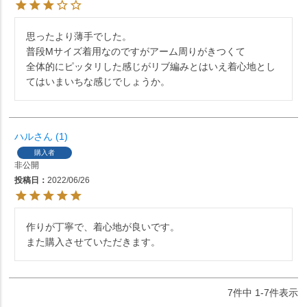
思ったより薄手でした。

普段Mサイズ着用なのですがアーム周りがきつくて

全体的にピッタリした感じがリブ編みとはいえ着心地とし
てはいまいちな感じでしょうか。
ハル
1
購入者
非公開
投稿日
2022/06/26
作りが丁寧で、着心地が良いです。

また購入させていただきます。
7
件中
1
-
7
件表示