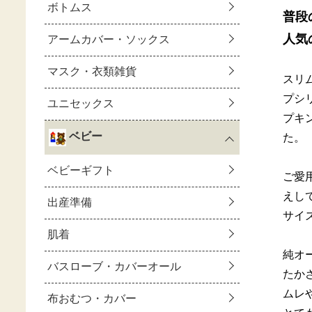
普段
人気
スリ
プシ
プキ
た。
ご愛
えし
サイ
純オ
たか
ムレ