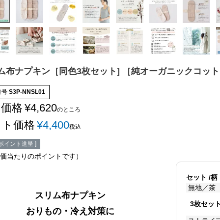
ム布ナプキン［同色3枚セット] ［純オーガニックコットン
番号
S3P-NNSL01
常価格
¥
4,620
のところ
ット価格
¥
4,400
税込
ポイント進呈 ]
価当たりのポイントです）
セット
柄
無地／茶
スリム布ナプキン
3枚セッ
おりもの・冷え対策に