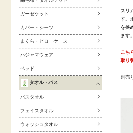
スリ
す。
を挟
ます
こち
取り
別売