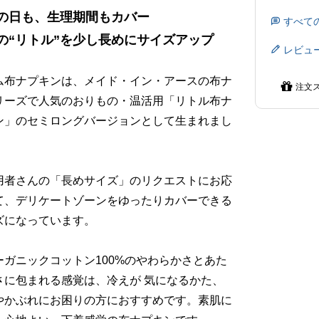
の日も、生理期間もカバー
すべて
の“リトル”を少し長めにサイズアップ
レビュ
ム布ナプキンは、メイド・イン・アースの布ナ
注文
リーズで人気のおりもの・温活用「リトル布ナ
ン」のセミロングバージョンとして生まれまし
用者さんの「長めサイズ」のリクエストにお応
て、デリケートゾーンをゆったりカバーできる
ズになっています。
ーガニックコットン100%のやわらかさとあた
さに包まれる感覚は、冷えが 気になるかた、
やかぶれにお困りの方におすすめです。素肌に