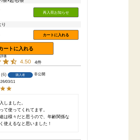
/茶×起毛/茶
ト
再入荷お知らせ
なり
ト
カートに入れる
カートに入れる
4.50
4
6
非公開
購入者
26/03/11
入しました。

って使ってくれてます。

途は様々だと思うので、年齢関係な
く使えるなと思いました！