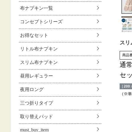
スリ
商品
通
セ
[
200
（※単