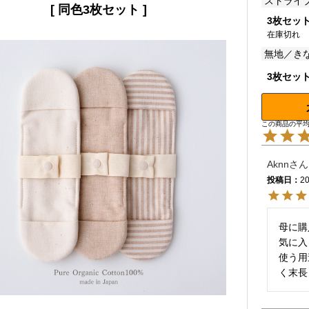
ストライプ
[ 同色3枚セット ]
3枚セッ
在庫切れ
無地／き
3枚セッ
Aknn
投稿日
20
母に購
気に入
使う用
く末長