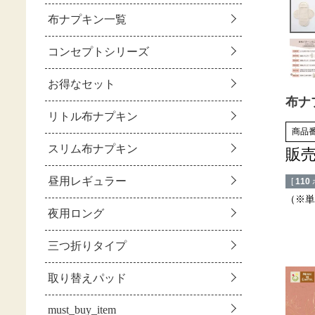
布ナ
商品
販
[
110
（※単