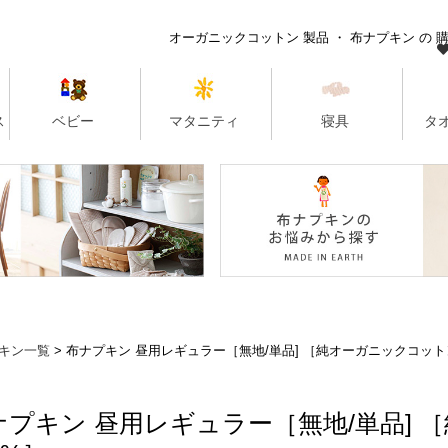
キン一覧
布ナプキン 昼用レギュラー［無地/単品] ［純オーガニックコットン
ナプキン 昼用レギュラー［無地/単品] 