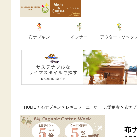
HOME
布ナプキン
レギュラーユーザー_ご愛用者
布ナプ
布