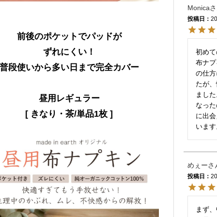
Monica
投稿日
20
前後のポケットでパッドが
ずれにくい！
初めて
布ナプ
普段使いから多い日まで完全カバー
の仕方
たが、
ました
昼用レギュラー
なった
[ きなり・茶/単品1枚 ]
に出会
います
めぇー
投稿日
20
まず、