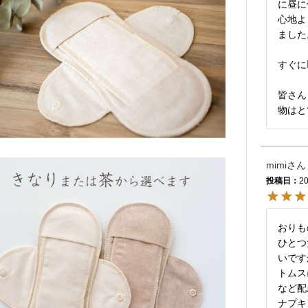
に昼に
心地よ
ました
すぐに
皆さん
物はと
mimi
投稿日
20
おりも
ひとつ
いです
トムス
など配
ナプキ