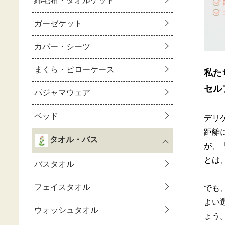
私た
セル
デリ
距離
が、
とは
でも
よい
ょう