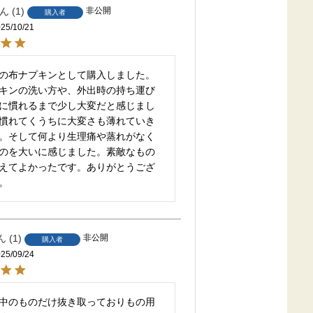
1
非公開
購入者
25/10/21
の布ナプキンとして購入しました。
キンの洗い方や、外出時の持ち運び
に慣れるまで少し大変だと感じまし
慣れてくうちに大変さも薄れていき
。そして何より生理痛や蒸れがなく
のを大いに感じました。素敵なもの
えてよかったです。ありがとうござ
。
1
非公開
購入者
25/09/24
中のものだけ抜き取っておりもの用