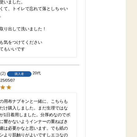
使いました。

くて、トイレで忘れて落としちゃい
。

取り出して洗いました！

も気をつけてください

てもいいです
2
20代
購入者
25/05/07
の用布ナプキンと一緒に、こちらも
だけ購入しました。まだ生理ではな
が1日着用しました。分厚めなのでボ
に響かないようインナーの重ねばき
慮は必要かなと思います。でも紙の
ンより肌触りがよいですしエコなの