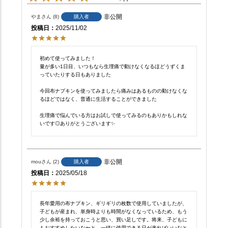
非公開
やま
8
購入者
投稿日
2025/11/02
初めて使ってみました！

量が多い1日目、いつもなら生理痛で動けなくなるほどうずくま
っていたりする日もありました

今回布ナプキンを使ってみましたら痛みはあるものの動けなくな
るほどではなく、普通に生活することができました

生理痛で悩んでいる方はお試しで使ってみるのもありかもしれな
いです◎ありがとうございます✨
非公開
mou
2
購入者
投稿日
2025/05/18
長年愛用の布ナプキン、ギリギリの枚数で使用していましたが、
子どもが産まれ、単身時よりも時間がなくなっているため、もう
少し余裕を持っておこうと思い、買い足しです。将来、子どもに
もおすすめしたいな〜と、一緒に使用できる日が来ればいいなと