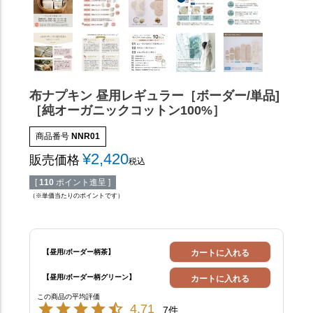
布ナプキン 昼用レギュラー［ボーダー/単品]
［純オーガニックコットン100%］
商品番号
NNR01
¥
2,420
販売価格
税込
[
110
ポイント進呈 ]
（※単価当たりのポイントです）
【昼用/ボーダー柄茶】
カートに入れる
【昼用/ボーダー柄グリーン】
カートに入れる
4.71
7