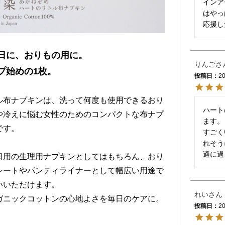
インア
はやっ
応援し
日に、おりもの用に。
りんご
プ始めの1枚。
投稿日
20
ル布ナプキンは、洗って何度も使用できるおり
ハート
や冷えに悩む女性のためのコンパクトな布ナプ
ます。

です。
すごく
れそう
適に過
日用の生理用ナプキンとしてはもちろん、おり
シートやパンティライナーとして幅広い用途で
いいただけます。
れい
ガニックコットンの心地よさを毎日のケアに。
投稿日
20