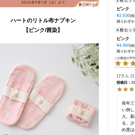
２枚セッ
ピンク
¥
2,530
税
ハートのリトル布ナプキン
残りわずか
【ピンク/茜染】
４枚セッ
ピンク
¥
4,950
税
残りわずか
ぴ
1
投稿日
20
長年三
い倒し
入。新
る。少
め度は