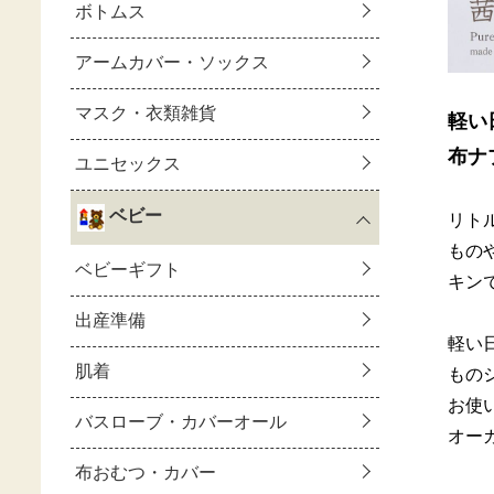
軽い
布ナ
リト
もの
キン
軽い
もの
お使
オー