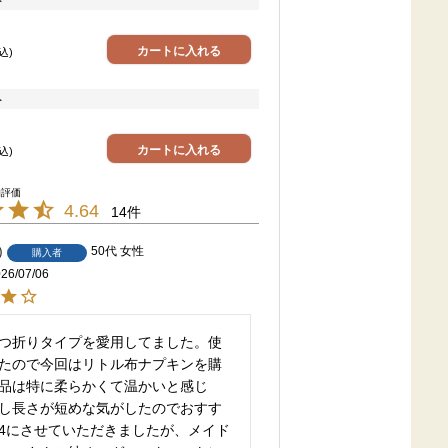
ト
カートに入れる
込
ト
カートに入れる
込
4.64
14
50代
女性
購入者
26/07/06
つ折りタイプを愛用してました。使
たので今回はリトル布ナプキンを購
品は特に柔らかくて温かいと感じ
し長さが短めな気がしたのでおすす
4にさせていただきましたが、メイド