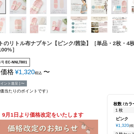
トのリトル布ナプキン【ピンク/茜染】［単品・2枚・4
100%］
番号
EC-NNLT801
売価格
¥
1,320
〜
税込
イント進呈 ]
〜
価当たりのポイントです）
枚数
カラ
１枚
9月1日より価格改定をいたします
ピンク
¥
1,320
税