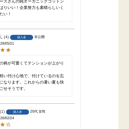
ースさんの純オーガニックコットン
ぱりいい！企業努力も素晴らしいく
たい！
4
非公開
購入者
26/05/21
の柄が可愛くてテンションが上がり
軽い付け心地で、付けているのを忘
になります。これからの暑い夏も快
ごせそうです。
1
20代
女性
購入者
26/02/24