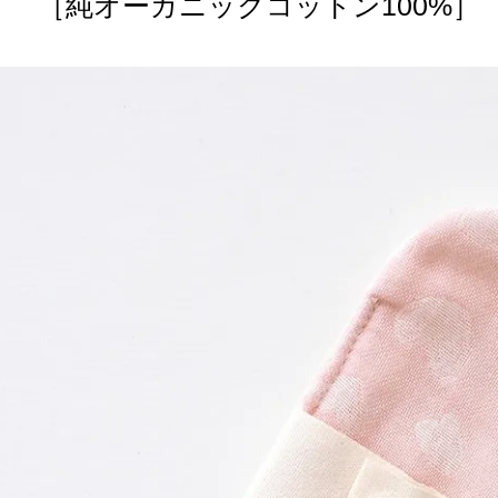
］ ［純オーガニックコットン100%］