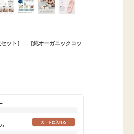
枚セット］ ［純オーガニックコッ
ー
カートに入れる
込