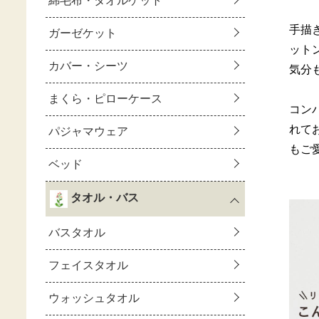
手描
ット
気分
コン
れて
もご