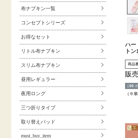
ハー
トン
商品
販
[
60
ポ
（※単