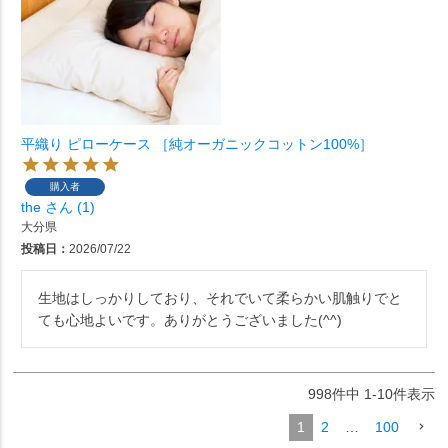
平織り ピローケース ［純オーガニックコットン100%］
購入者
the
1
大分県
投稿日
2026/07/22
生地はしっかりしており、それでいて柔らかい肌触りでと
ても心地よいです。ありがとうございました(^^)
998
件中
1
-
10
件表示
1
2
…
100