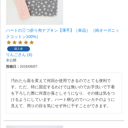
ハートの三つ折り布ナプキン【薄手】［単品］ ［純オーガニッ
クコットン100%］
購入者
りんご
4
非公開
投稿日
2026/08/07
汚れたら面を変えて何回か使用できるのでとても便利で
す。ただ、特に固定するわけでは無いのでお手洗いで下着
を下ろした際に何度か落としそうになり、その後は気をつ
けるようにしています。ハート柄なのでハンカチのように