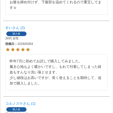
お腹を締め付けず、下腹部を温めてくれるので重宝してま
す☺️
すい
2
購入者
20代
女性
投稿日
2026/03/04
昨年7月に初めてお試しで購入してみました。

履き心地もよく暖かいですし、もれて付着してしまった経
血もすんなり洗い落とせます。

少し値段はお高いですが、長く使えることを期待して、追
加で購入しました。
コルノスケ
1
購入者