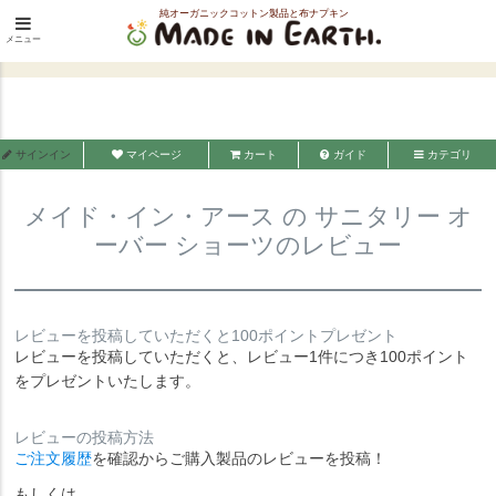
純オーガニックコットン製品と布ナプキン
HOME
インナー・パジャマウェア
インナー
ショーツ
メニュー
メイド・イン・アース
メイド・イン・アース の サニタリー オーバー ショーツのレビュー
サインイン
マイページ
カート
ガイド
カテゴリ
メイド・イン・アース の サニタリー オ
ーバー ショーツのレビュー
レビューを投稿していただくと100ポイントプレゼント
レビューを投稿していただくと、レビュー1件につき100ポイント
をプレゼントいたします。
レビューの投稿方法
ご注文履歴
を確認からご購入製品のレビューを投稿！
もしくは