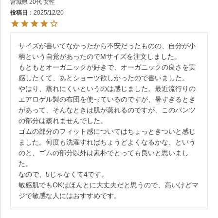
宮城県
20代
女性
投稿日
2025/12/20
サイズが書いてなかったから不安だったものの、自分が小
柄という自覚があったのでMサイズを注文しました。

もともとオーガニックが好きで、オーガニックの良さを実
感したくて、あとショーツ欲しかったので書いました。

やはり、蒸れにくいというのは感じました。最近流行りの
エアロゲル製の布団を使っているのですが、暑すぎるとき
があって、そんなときは肌が蒸れるのですが、このパンツ
の部分は蒸れませんでした。

ゴムの部分のフィット感についてはちょっときついと感じ
ました。何度も洗濯すればちょうどよくなるかな、という
のと、ゴムの部分以外は素朴でとっても良いと思いまし
た。

なので、5じゃなくて4です。

敏感肌でもOKはほんとに大丈夫だと思うので、高いけどマ
ジで敏感な人にはおすすめです。