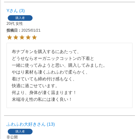
Y
3
購入者
20代
女性
投稿日
2025/01/21
布ナプキンを購入するにあたって、

どうせならオーガニックコットンの下着と

一緒に使ってみようと思い、購入してみました。

やはり素材も凄くふわふわで柔らかく、

着けていても締め付け感もなく、

快適に過ごせています。

何より、身体が凄く温まります！

末端冷え性の私には凄く良い！
ふわふわ大好き
13
購入者
非公開