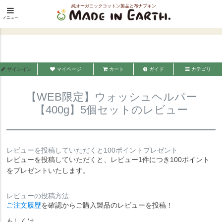
純オーガニックコットン製品と布ナプキン
HOME
せっけん・洗剤
メニュー
メイド・イン・アース
【WEB限定】ウォッシュヘルパー【400g】5個セットのレビュー
サインイン
マイページ
カート
ガイド
カテゴリ
【WEB限定】ウォッシュヘルパー
【400g】5個セットのレビュー
レビューを投稿していただくと100ポイントプレゼント
レビューを投稿していただくと、レビュー1件につき100ポイント
をプレゼントいたします。
レビューの投稿方法
ご注文履歴
を確認からご購入製品のレビューを投稿！
もしくは