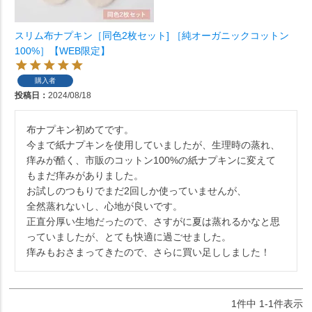
スリム布ナプキン［同色2枚セット] ［純オーガニックコットン
100%］【WEB限定】
購入者
投稿日
2024/08/18
布ナプキン初めてです。

今まで紙ナプキンを使用していましたが、生理時の蒸れ、
痒みが酷く、市販のコットン100%の紙ナプキンに変えて
もまだ痒みがありました。

お試しのつもりでまだ2回しか使っていませんが、

全然蒸れないし、心地が良いです。

正直分厚い生地だったので、さすがに夏は蒸れるかなと思
っていましたが、とても快適に過ごせました。

1
件中
1
-
1
件表示