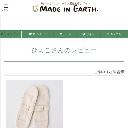
純オーガニックコットン製品と布ナプキン
HOME
ひよこさんのレビュー
メニュー
メイド・イン・アース
サインイン
マイページ
カート
ガイド
カテゴリ
ひよこさんのレビュー
1
件中
1
-
1
件表示