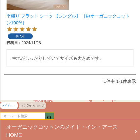
平織り フラット シーツ 【シングル】 ［純オーガニックコット
ン100%］
購入者
投稿日
2024/11/28
生地がしっかりしていてサイズも大きめです。
1
件中
1
-
1
件表示
メイド・イン・アース HOME
オンラインショップ
オーガニックコットンのメイド・イン・アース
HOME