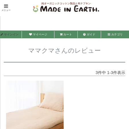
純オーガニックコットン製品と布ナプキン
HOME
ママクマさんのレビュー
メニュー
メイド・イン・アース
サインイン
マイページ
カート
ガイド
カテゴリ
ママクマさんのレビュー
3
件中
1
-
3
件表示