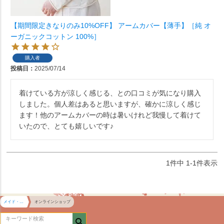
【期間限定きなりのみ10%OFF】 アームカバー【薄手】［純 オ
ーガニックコットン 100%］
購入者
投稿日
2025/07/14
着けている方が涼しく感じる、との口コミが気になり購入
しました。個人差はあると思いますが、確かに涼しく感じ
ます！他のアームカバーの時は暑いけれど我慢して着けて
いたので、とても嬉しいです♪
1
件中
1
-
1
件表示
メイド・イン・アース HOME
オンラインショップ