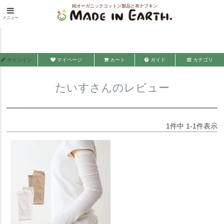
純オーガニックコットン製品と布ナプキン
HOME
たいすさんのレビュー
メニュー
メイド・イン・アース
サインイン
マイページ
カート
ガイド
カテゴリ
たいすさんのレビュー
1
件中
1
-
1
件表示