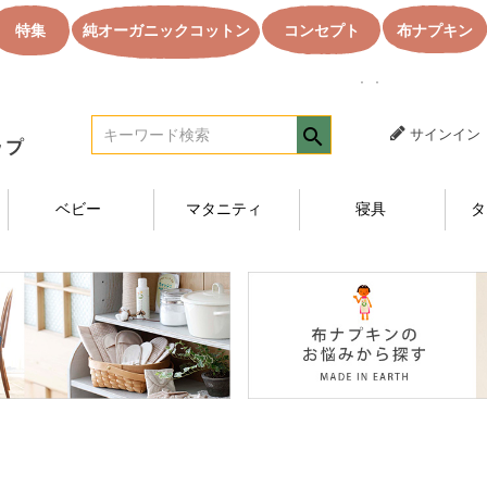
特集
純オーガニックコットン
コンセプト
布ナプキン
｜｜オーガニック
サインイン
ベビー
マタニティ
寝具
タ