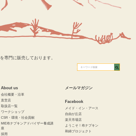
を専門に販売しております。
About us
メールマガジン
会社概要・沿革
直営店
Facebook
取扱店一覧
メイド・イン・アース
ワークショップ
自由が丘店
CSR・環境・社会貢献
楽天市場店
MIE布ナプキンアドバイザー養成講
ようこそ！布ナプキン
座
和綿プロジェクト
採用