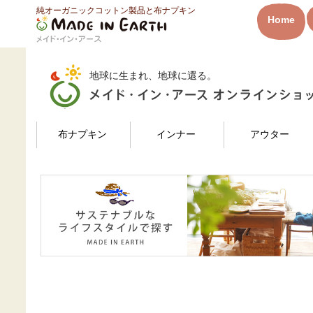
純オーガニックコットン製品と布ナプキン
HOME
もえさんのレビュー
Home
メイド・イン・アース
地球に生まれ、地球に還る。
検索
布ナプキン
インナー
アウター