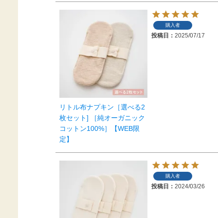
購入者
投稿日
2025/07/17
リトル布ナプキン［選べる2
枚セット] ［純オーガニック
コットン100%］【WEB限
定】
購入者
投稿日
2024/03/26