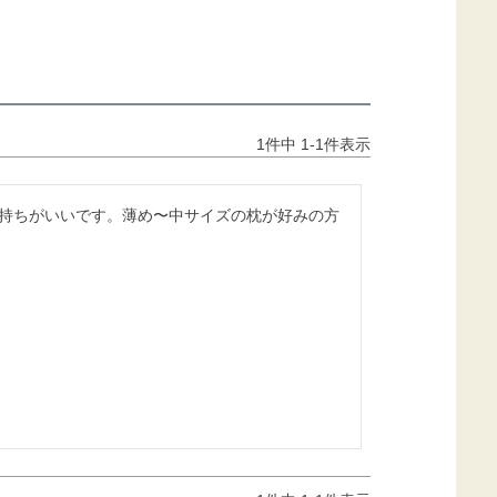
1
件中
1
-
1
件表示
持ちがいいです。薄め〜中サイズの枕が好みの方