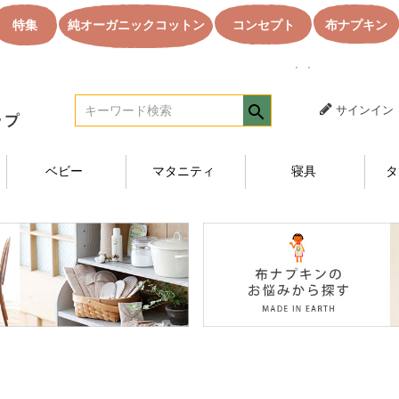
特集
純オーガニックコットン
コンセプト
布ナプキン
｜｜オーガニック
サインイン
ベビー
マタニティ
寝具
タ