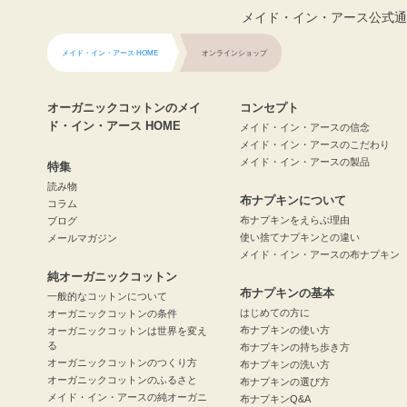
メイド・イン・アース公式通
メイド・イン・アース HOME
オンラインショップ
オーガニックコットンのメイ
コンセプト
ド・イン・アース HOME
メイド・イン・アースの信念
メイド・イン・アースのこだわり
メイド・イン・アースの製品
特集
読み物
布ナプキンについて
コラム
布ナプキンをえらぶ理由
ブログ
使い捨てナプキンとの違い
メールマガジン
メイド・イン・アースの布ナプキン
純オーガニックコットン
布ナプキンの基本
一般的なコットンについて
はじめての方に
オーガニックコットンの条件
布ナプキンの使い方
オーガニックコットンは世界を変え
る
布ナプキンの持ち歩き方
オーガニックコットンのつくり方
布ナプキンの洗い方
オーガニックコットンのふるさと
布ナプキンの選び方
メイド・イン・アースの純オーガニ
布ナプキンQ&A