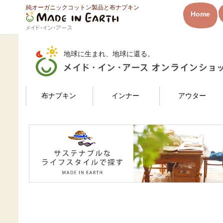
純オーガニックコットン製品と布ナプキン
HOME
maria さんのレビュー
Home
メイド・イン・アース
地球に生まれ、地球に還る。
検索
布ナプキン
インナー
アウター