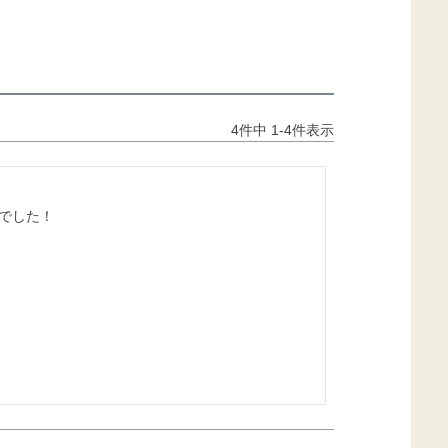
4
件中
1
-
4
件表示
でした！