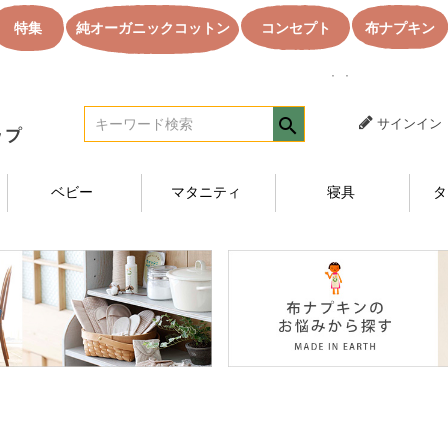
特集
純オーガニックコットン
コンセプト
布ナプキン
｜｜オーガニック
サインイン
ベビー
マタニティ
寝具
タ