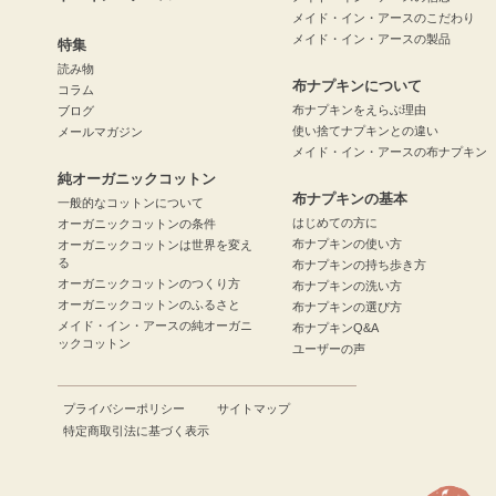
メイド・イン・アースのこだわり
メイド・イン・アースの製品
特集
読み物
布ナプキンについて
コラム
布ナプキンをえらぶ理由
ブログ
使い捨てナプキンとの違い
メールマガジン
メイド・イン・アースの布ナプキン
純オーガニックコットン
布ナプキンの基本
一般的なコットンについて
はじめての方に
オーガニックコットンの条件
布ナプキンの使い方
オーガニックコットンは世界を変え
る
布ナプキンの持ち歩き方
オーガニックコットンのつくり方
布ナプキンの洗い方
オーガニックコットンのふるさと
布ナプキンの選び方
メイド・イン・アースの純オーガニ
布ナプキンQ&A
ックコットン
ユーザーの声
プライバシーポリシー
サイトマップ
特定商取引法に基づく表示