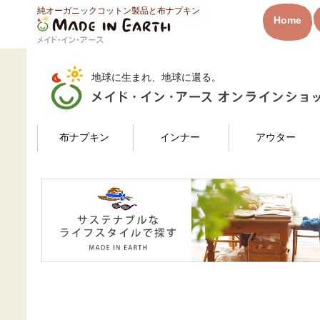
純オーガニックコットン製品と布ナプキン
HOME
はるさんのレビュー
Home
メイド・イン・アース
地球に生まれ、地球に還る。
検索
布ナプキン
インナー
アウター