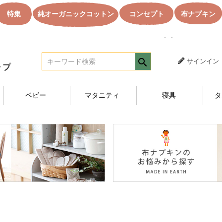
特集
純オーガニックコットン
コンセプト
布ナプキン
｜｜オーガニック
サインイン
ベビー
マタニティ
寝具
タ