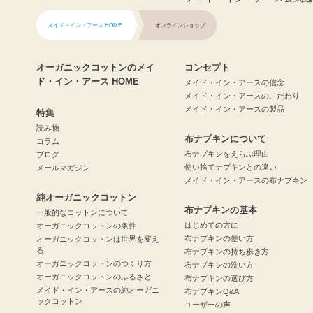
メイド・イン・アース HOME
オンラインショップ
オーガニックコットンのメイ
コンセプト
ド・イン・アース HOME
メイド・イン・アースの信念
メイド・イン・アースのこだわり
メイド・イン・アースの製品
特集
読み物
布ナプキンについて
コラム
布ナプキンをえらぶ理由
ブログ
使い捨てナプキンとの違い
メールマガジン
メイド・イン・アースの布ナプキン
純オーガニックコットン
布ナプキンの基本
一般的なコットンについて
はじめての方に
オーガニックコットンの条件
布ナプキンの使い方
オーガニックコットンは世界を変え
る
布ナプキンの持ち歩き方
オーガニックコットンのつくり方
布ナプキンの洗い方
オーガニックコットンのふるさと
布ナプキンの選び方
メイド・イン・アースの純オーガニ
布ナプキンQ&A
ックコットン
ユーザーの声