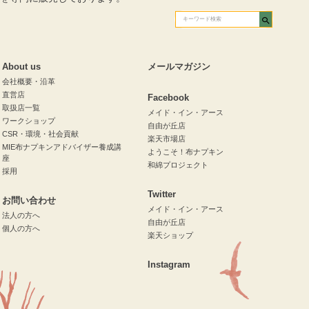
About us
メールマガジン
会社概要・沿革
直営店
Facebook
取扱店一覧
メイド・イン・アース
ワークショップ
自由が丘店
CSR・環境・社会貢献
楽天市場店
MIE布ナプキンアドバイザー養成講
ようこそ！布ナプキン
座
和綿プロジェクト
採用
Twitter
お問い合わせ
メイド・イン・アース
法人の方へ
自由が丘店
個人の方へ
楽天ショップ
Instagram