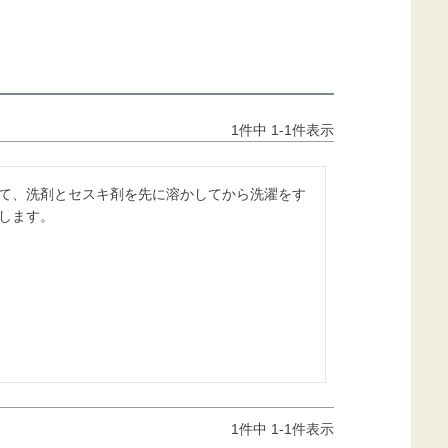
1
件中
1
-
1
件表示
て、洗剤とセスキ剤を先に溶かしてから洗濯をす
します。
1
件中
1
-
1
件表示