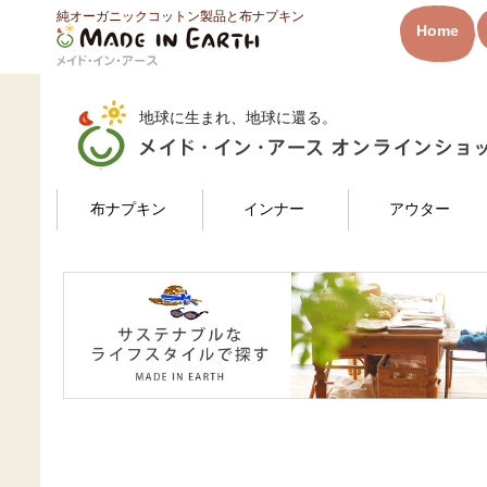
純オーガニックコットン製品と布ナプキン
HOME
えんちょうさんのレビュー
Home
メイド・イン・アース
地球に生まれ、地球に還る。
検索
布ナプキン
インナー
アウター