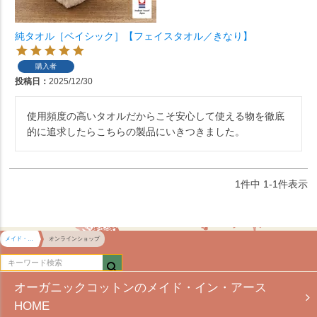
純タオル［ベイシック］【フェイスタオル／きなり】
購入者
投稿日
2025/12/30
使用頻度の高いタオルだからこそ安心して使える物を徹底
的に追求したらこちらの製品にいきつきました。
1
件中
1
-
1
件表示
メイド・イン・アース HOME
オンラインショップ
オーガニックコットンのメイド・イン・アース
HOME