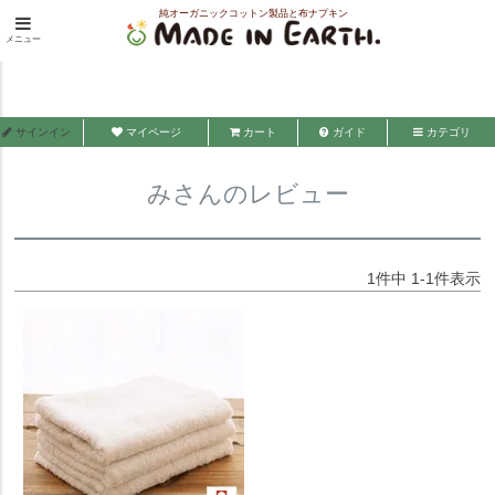
純オーガニックコットン製品と布ナプキン
HOME
みさんのレビュー
メニュー
メイド・イン・アース
サインイン
マイページ
カート
ガイド
カテゴリ
みさんのレビュー
1
件中
1
-
1
件表示