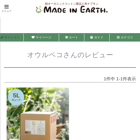
純オーガニックコットン製品と布ナプキン
HOME
オウルペコさんのレビュー
メニュー
メイド・イン・アース
サインイン
マイページ
カート
ガイド
カテゴリ
オウルペコさんのレビュー
1
件中
1
-
1
件表示