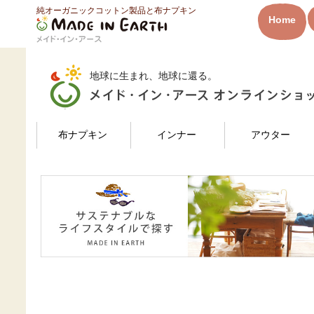
純オーガニックコットン製品と布ナプキン
HOME
福ちゃんさんのレビュー
Home
メイド・イン・アース
地球に生まれ、地球に還る。
検索
布ナプキン
インナー
アウター