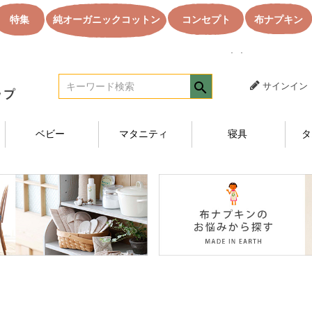
特集
純オーガニックコットン
コンセプト
布ナプキン
｜｜オーガニック
サインイン
ベビー
マタニティ
寝具
タ