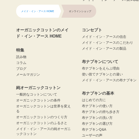
メイド・イン・アース HOME
オンラインショップ
オーガニックコットンのメイ
コンセプト
ド・イン・アース HOME
メイド・イン・アースの信念
メイド・イン・アースのこだわり
メイド・イン・アースの製品
特集
読み物
布ナプキンについて
コラム
布ナプキンをえらぶ理由
ブログ
使い捨てナプキンとの違い
メールマガジン
メイド・イン・アースの布ナプキン
純オーガニックコットン
布ナプキンの基本
一般的なコットンについて
はじめての方に
オーガニックコットンの条件
布ナプキンの使い方
オーガニックコットンは世界を変え
る
布ナプキンの持ち歩き方
オーガニックコットンのつくり方
布ナプキンの洗い方
オーガニックコットンのふるさと
布ナプキンの選び方
メイド・イン・アースの純オーガニ
布ナプキンQ&A
ックコットン
ユーザーの声