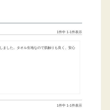
1
件中
1
-
1
件表示
しました。タオル生地なので肌触りも良く、安心
1
件中
1
-
1
件表示