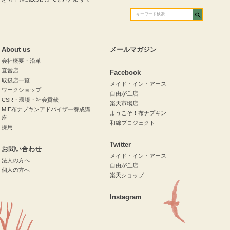
About us
メールマガジン
会社概要・沿革
直営店
Facebook
取扱店一覧
メイド・イン・アース
ワークショップ
自由が丘店
CSR・環境・社会貢献
楽天市場店
MIE布ナプキンアドバイザー養成講
ようこそ！布ナプキン
座
和綿プロジェクト
採用
Twitter
お問い合わせ
メイド・イン・アース
法人の方へ
自由が丘店
個人の方へ
楽天ショップ
Instagram