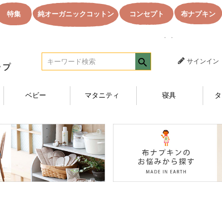
特集
純オーガニックコットン
コンセプト
布ナプキン
｜｜オーガニック
サインイン
ベビー
マタニティ
寝具
タ