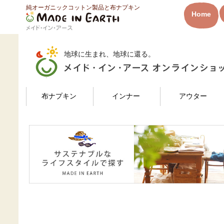
純オーガニックコットン製品と布ナプキン
HOME
子の子さんのレビュー
Home
メイド・イン・アース
地球に生まれ、地球に還る。
検索
布ナプキン
インナー
アウター