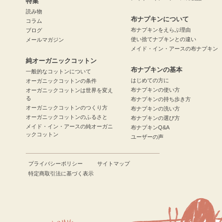
特集
読み物
布ナプキンについて
コラム
布ナプキンをえらぶ理由
ブログ
使い捨てナプキンとの違い
メールマガジン
メイド・イン・アースの布ナプキン
純オーガニックコットン
布ナプキンの基本
一般的なコットンについて
はじめての方に
オーガニックコットンの条件
布ナプキンの使い方
オーガニックコットンは世界を変え
る
布ナプキンの持ち歩き方
オーガニックコットンのつくり方
布ナプキンの洗い方
オーガニックコットンのふるさと
布ナプキンの選び方
メイド・イン・アースの純オーガニ
布ナプキンQ&A
ックコットン
ユーザーの声
プライバシーポリシー
サイトマップ
特定商取引法に基づく表示