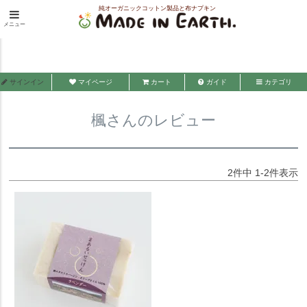
純オーガニックコットン製品と布ナプキン
HOME
楓さんのレビュー
メニュー
メイド・イン・アース
サインイン
マイページ
カート
ガイド
カテゴリ
楓さんのレビュー
2
件中
1
-
2
件表示