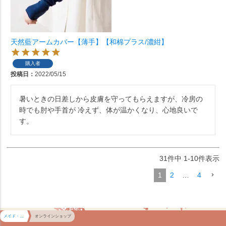
天然藍アームカバー【薄手】【和棉プラス/濃紺】
購入者
投稿日
2022/05/15
暑いときの日差しから皮膚を守ってもらえますが、冷房の
時でも肘や手首が 冷えず、体が温かくなり、心地良いで
す。
31
件中
1
-
10
件表示
1
2
…
4
メイド・イン・アース HOME
オンラインショップ