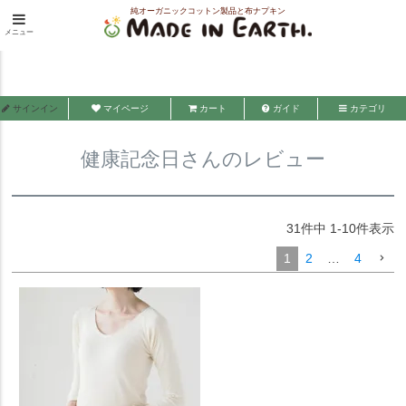
純オーガニックコットン製品と布ナプキン
HOME
健康記念日さんのレビュー
メニュー
メイド・イン・アース
サインイン
マイページ
カート
ガイド
カテゴリ
健康記念日さんのレビュー
31
件中
1
-
10
件表示
1
2
…
4