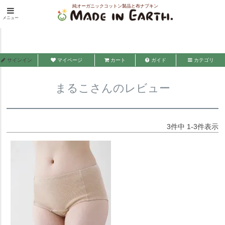
純オーガニックコットン製品と布ナプキン
HOME
まるこさんのレビュー
メニュー
メイド・イン・アース
サインイン
マイページ
カート
ガイド
カテゴリ
まるこさんのレビュー
3
件中
1
-
3
件表示