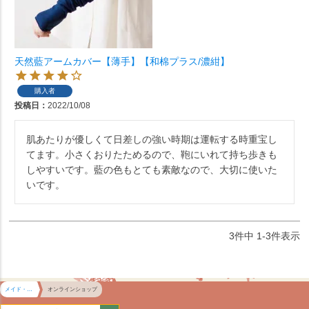
天然藍アームカバー【薄手】【和棉プラス/濃紺】
購入者
投稿日
2022/10/08
肌あたりが優しくて日差しの強い時期は運転する時重宝し
てます。小さくおりたためるので、鞄にいれて持ち歩きも
しやすいです。藍の色もとても素敵なので、大切に使いた
いです。
3
件中
1
-
3
件表示
メイド・イン・アース HOME
オンラインショップ