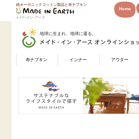
純オーガニックコットン製品と布ナプキン
HOME
たかさんのレビュー
Home
メイド・イン・アース
地球に生まれ、地球に還る。
検索
布ナプキン
インナー
アウター