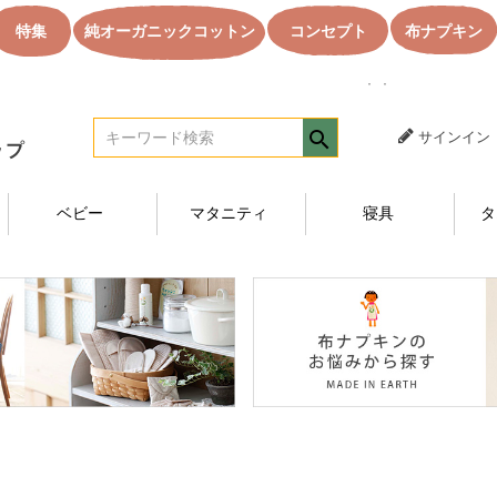
特集
純オーガニックコットン
コンセプト
布ナプキン
｜｜オーガニック
サインイン
ベビー
マタニティ
寝具
タ