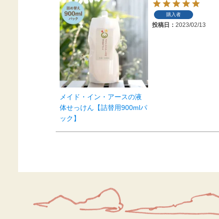
購入者
投稿日
2023/02/13
メイド・イン・アースの液
体せっけん【詰替用900mlパ
ック】