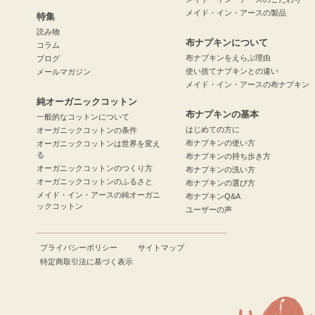
メイド・イン・アースの製品
特集
読み物
布ナプキンについて
コラム
布ナプキンをえらぶ理由
ブログ
使い捨てナプキンとの違い
メールマガジン
メイド・イン・アースの布ナプキン
純オーガニックコットン
布ナプキンの基本
一般的なコットンについて
はじめての方に
オーガニックコットンの条件
布ナプキンの使い方
オーガニックコットンは世界を変え
る
布ナプキンの持ち歩き方
オーガニックコットンのつくり方
布ナプキンの洗い方
オーガニックコットンのふるさと
布ナプキンの選び方
メイド・イン・アースの純オーガニ
布ナプキンQ&A
ックコットン
ユーザーの声
プライバシーポリシー
サイトマップ
特定商取引法に基づく表示