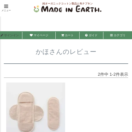
純オーガニックコットン製品と布ナプキン
HOME
かほさんのレビュー
メニュー
メイド・イン・アース
サインイン
マイページ
カート
ガイド
カテゴリ
かほさんのレビュー
2
件中
1
-
2
件表示