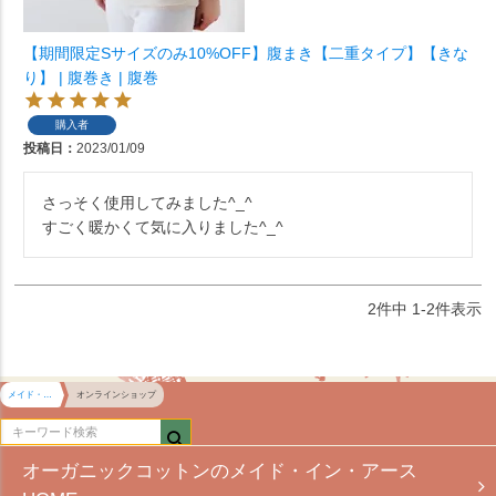
【期間限定Sサイズのみ10%OFF】腹まき【二重タイプ】【きな
り】 | 腹巻き | 腹巻
購入者
投稿日
2023/01/09
さっそく使用してみました^_^

すごく暖かくて気に入りました^_^
2
件中
1
-
2
件表示
メイド・イン・アース HOME
オンラインショップ
オーガニックコットンのメイド・イン・アース