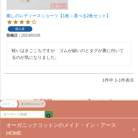
癒しのレディースショーツ【1枚～選べる2枚セット】
購入者
投稿日
2023/02/26
軽いはきごこちですが　ゴムが細いのとタグが裏に付いて
るのが気になりました。
1
件中
1
-
1
件表示
メイド・イン・アース HOME
オンラインショップ
オーガニックコットンのメイド・イン・アース
HOME