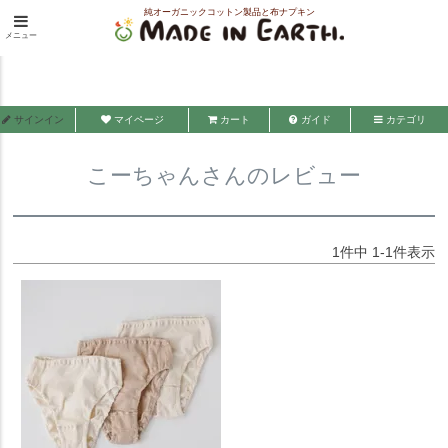
純オーガニックコットン製品と布ナプキン
HOME
こーちゃんさんのレビュー
メニュー
メイド・イン・アース
サインイン
マイページ
カート
ガイド
カテゴリ
こーちゃんさんのレビュー
1
件中
1
-
1
件表示