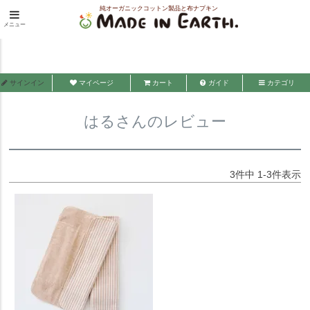
純オーガニックコットン製品と布ナプキン
HOME
はるさんのレビュー
メニュー
メイド・イン・アース
サインイン
マイページ
カート
ガイド
カテゴリ
はるさんのレビュー
3
件中
1
-
3
件表示