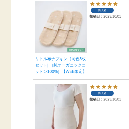
購入者
投稿日
2023/10/01
リトル布ナプキン［同色3枚
セット] ［純オーガニックコ
ットン100%］【WEB限定】
購入者
投稿日
2023/10/01