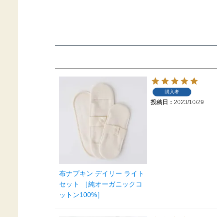
購入者
投稿日
2023/10/29
布ナプキン デイリー ライト
セット ［純オーガニックコ
ットン100%］