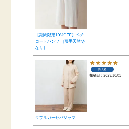
【期間限定10%OFF】ペチ
コートパンツ ［薄手天竺/き
なり］
購入者
投稿日
2023/10/01
ダブルガーゼパジャマ