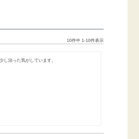
10
件中
1
-
10
件表示
少し治った気がしています。