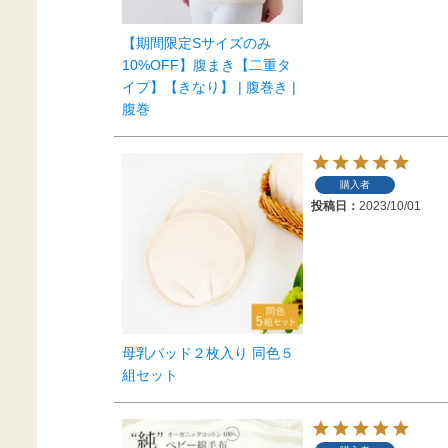
【期間限定Sサイズのみ
10%OFF】腹まき【二重タ
イプ】【きなり】 | 腹巻き |
腹巻
購入者
投稿日
2023/10/01
母乳パッド２枚入り 同色５
組セット