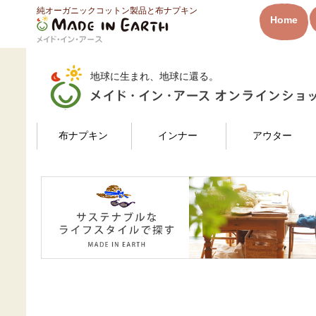
純オーガニックコットン製品と布ナプキン
HOME
はるさんのレビュー
Home
メイド・イン・アース
地球に生まれ、地球に還る。
検索
布ナプキン
インナー
アウター