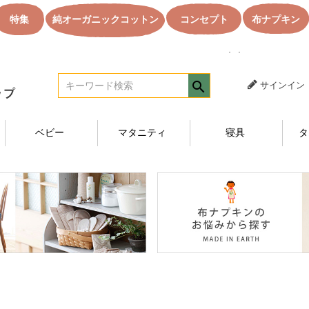
特集
純オーガニックコットン
コンセプト
布ナプキン
｜｜オーガニック
サインイン
ベビー
マタニティ
寝具
タ