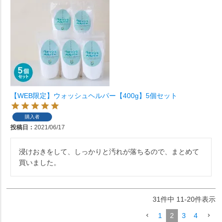
【WEB限定】ウォッシュヘルパー【400g】5個セット
購入者
投稿日
2021/06/17
浸けおきをして、しっかりと汚れが落ちるので、まとめて
買いました。
31
件中
11
-
20
件表示
1
2
3
4