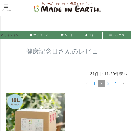
純オーガニックコットン製品と布ナプキン
HOME
健康記念日さんのレビュー
メニュー
メイド・イン・アース
サインイン
マイページ
カート
ガイド
カテゴリ
健康記念日さんのレビュー
31
件中
11
-
20
件表示
1
2
3
4