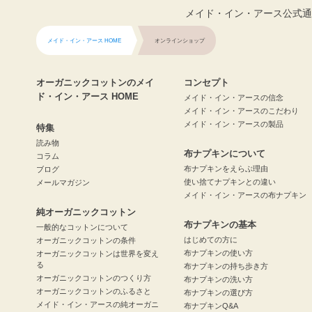
メイド・イン・アース公式通
メイド・イン・アース HOME
オンラインショップ
オーガニックコットンのメイ
コンセプト
ド・イン・アース HOME
メイド・イン・アースの信念
メイド・イン・アースのこだわり
メイド・イン・アースの製品
特集
読み物
布ナプキンについて
コラム
布ナプキンをえらぶ理由
ブログ
使い捨てナプキンとの違い
メールマガジン
メイド・イン・アースの布ナプキン
純オーガニックコットン
布ナプキンの基本
一般的なコットンについて
はじめての方に
オーガニックコットンの条件
布ナプキンの使い方
オーガニックコットンは世界を変え
る
布ナプキンの持ち歩き方
オーガニックコットンのつくり方
布ナプキンの洗い方
オーガニックコットンのふるさと
布ナプキンの選び方
メイド・イン・アースの純オーガニ
布ナプキンQ&A