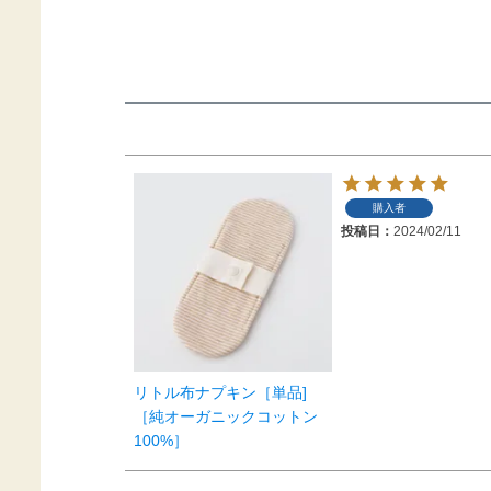
購入者
投稿日
2024/02/11
リトル布ナプキン［単品]
［純オーガニックコットン
100%］