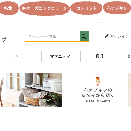
特集
純オーガニックコットン
コンセプト
布ナプキン
｜｜オーガニック
サインイン
ベビー
マタニティ
寝具
タ