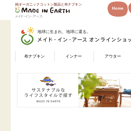
純オーガニックコットン製品と布ナプキン
HOME
Hanaさんのレビュー
Home
メイド・イン・アース
地球に生まれ、地球に還る。
検索
布ナプキン
インナー
アウター