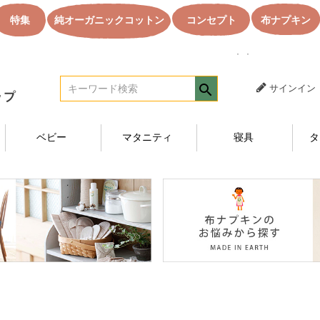
特集
純オーガニックコットン
コンセプト
布ナプキン
｜｜オーガニック
サインイン
ベビー
マタニティ
寝具
タ