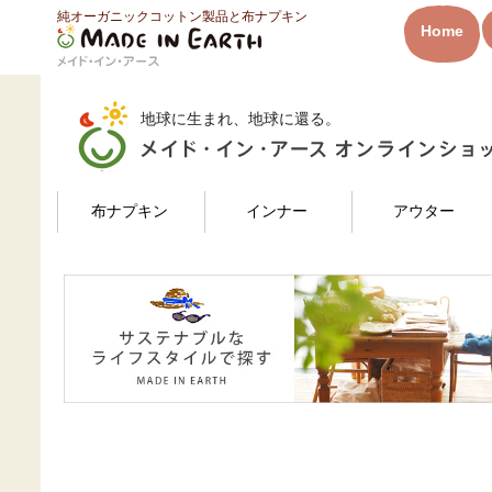
純オーガニックコットン製品と布ナプキン
HOME
マルマルさんのレビュー
Home
メイド・イン・アース
地球に生まれ、地球に還る。
検索
布ナプキン
インナー
アウター