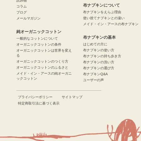
読み物
布ナプキンについて
コラム
布ナプキンをえらぶ理由
ブログ
使い捨てナプキンとの違い
メールマガジン
メイド・イン・アースの布ナプキン
純オーガニックコットン
布ナプキンの基本
一般的なコットンについて
はじめての方に
オーガニックコットンの条件
布ナプキンの使い方
オーガニックコットンは世界を変え
る
布ナプキンの持ち歩き方
オーガニックコットンのつくり方
布ナプキンの洗い方
オーガニックコットンのふるさと
布ナプキンの選び方
メイド・イン・アースの純オーガニ
布ナプキンQ&A
ックコットン
ユーザーの声
プライバシーポリシー
サイトマップ
特定商取引法に基づく表示