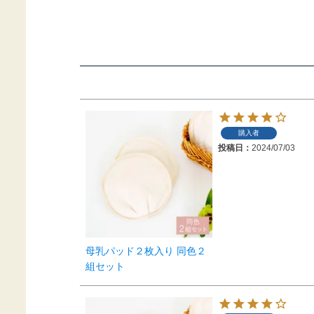
購入者
投稿日
2024/07/03
母乳パッド２枚入り 同色２
組セット