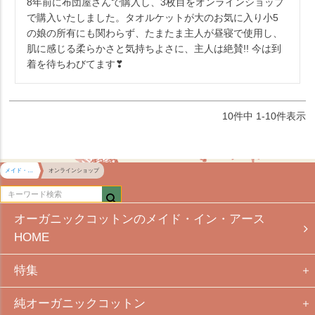
8年前に布団屋さんで購入し、3枚目をオンラインショップ
で購入いたしました。タオルケットが大のお気に入り小5
の娘の所有にも関わらず、たまたま主人が昼寝で使用し、
肌に感じる柔らかさと気持ちよさに、主人は絶賛!! 今は到
着を待ちわびてます❣
10
件中
1
-
10
件表示
メイド・イン・アース HOME
オンラインショップ
オーガニックコットンのメイド・イン・アース
HOME
特集
純オーガニックコットン