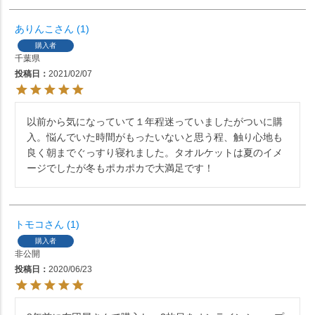
ありんこ
1
購入者
千葉県
投稿日
2021/02/07
以前から気になっていて１年程迷っていましたがついに購
入。悩んでいた時間がもったいないと思う程、触り心地も
良く朝までぐっすり寝れました。タオルケットは夏のイメ
ージでしたが冬もポカポカで大満足です！
トモコ
1
購入者
非公開
投稿日
2020/06/23