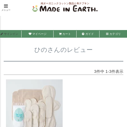
純オーガニックコットン製品と布ナプキン
HOME
ひのさんのレビュー
メニュー
メイド・イン・アース
サインイン
マイページ
カート
ガイド
カテゴリ
ひのさんのレビュー
3
件中
1
-
3
件表示