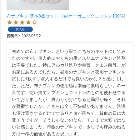
布ナプキン 基本8点セット ［純オーガニックコットン100%］
購入者
投稿日
2022/06/22
初めての布ナプキン。という事でこちらのキットにしてみ
たのですが、個人的におりもの用とスリムナプキンと洗剤
は不要でした。特にアルカリ洗剤や重曹・クエン酸等、が
お家にある方でしたら、昼用のナプキンと夜用ナプキンを
試しに1枚ずつ購入するだけでも良いのかな？と感じまし
た。ただ、布ナプキンの使用感は本当に素晴らしい。の一
言です。使い捨てナプキンもコットンのものを使わせて頂
いておりましたが、終わりがけになると局部が痒く、それ
が憂鬱でしたが、こちらは全く不快感がありません。洗濯
も浸け置きするだけでするりと血が落ちて、貧血の日は大
変そうですが、そうじゃないのなら、そこまで大変ではな
いと感じました。市販のナプキンで、少しでも痒みの出る
方は一考の価値があると思います。