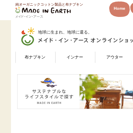
純オーガニックコットン製品と布ナプキン
HOME
みかんさんのレビュー
Home
メイド・イン・アース
地球に生まれ、地球に還る。
検索
布ナプキン
インナー
アウター