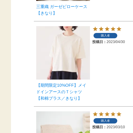
三重織 ガーゼピローケース
【きなり】
購入者
投稿日
2023/04/30
【期間限定10%OFF】メイ
ドインアースのＴシャツ
【和棉プラス／きなり】
購入者
投稿日
2023/03/10