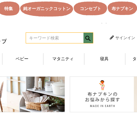
特集
純オーガニックコットン
コンセプト
布ナプキン
｜｜オーガニック
サインイン
ベビー
マタニティ
寝具
タ