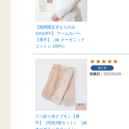
【期間限定きなりのみ
10%OFF】 アームカバー
【薄手】［純 オーガニック
コットン 100%］
購入者
投稿日
2022/02/20
三つ折り布ナプキン【厚
手】［同色2枚セット］ ［純
オーガニックコットン