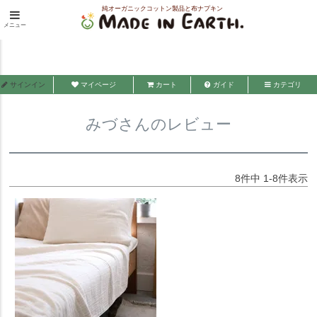
純オーガニックコットン製品と布ナプキン
HOME
みづさんのレビュー
メニュー
メイド・イン・アース
サインイン
マイページ
カート
ガイド
カテゴリ
みづさんのレビュー
8
件中
1
-
8
件表示