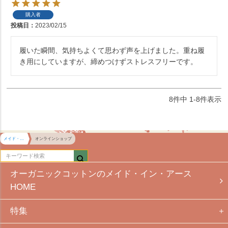
購入者
投稿日
2023/02/15
履いた瞬間、気持ちよくて思わず声を上げました。重ね履
き用にしていますが、締めつけずストレスフリーです。
8
件中
1
-
8
件表示
メイド・イン・アース HOME
オンラインショップ
オーガニックコットンのメイド・イン・アース
HOME
特集