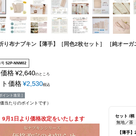
折り布ナプキン【薄手】［同色2枚セット］ ［純オーガニ
番号
S2P-NNM02
売価格
¥
2,640
のところ
ット価格
¥
2,530
税込
ポイント進呈 ]
価当たりのポイントです）
セット
柄
9月1日より価格改定をいたします
無地／茶
【薄手】