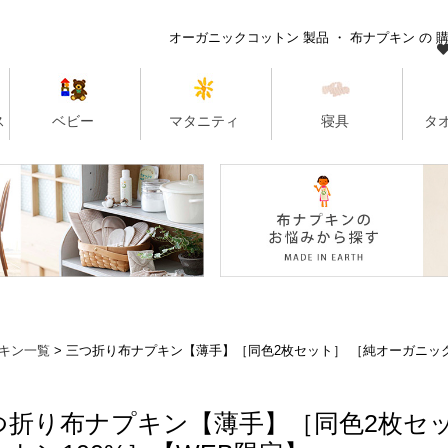
キン一覧
三つ折り布ナプキン【薄手】［同色2枚セット］ ［純オーガニック
つ折り布ナプキン【薄手】［同色2枚セ