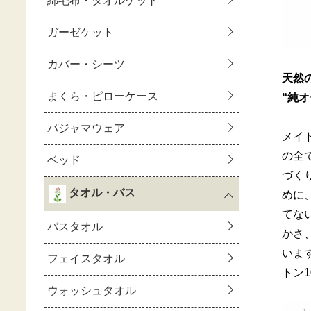
天然
“純
メイ
の全
づく
めに
てな
かさ
いま
トン