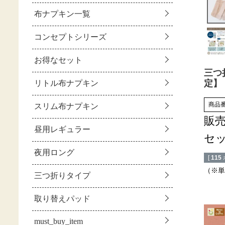
三つ
定】
商品
販
セ
[
115
（※単