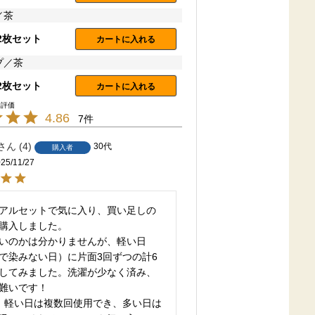
／茶
2枚セット
カートに入れる
プ／茶
2枚セット
カートに入れる
4.86
7
4
30代
購入者
25/11/27
アルセットで気に入り、買い足しの
購入しました。

いのかは分かりませんが、軽い日
で染みない日）に片面3回ずつの計6
してみました。洗濯が少なく済み、
難いです！

、軽い日は複数回使用でき、多い日は