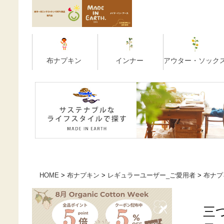
HOME
布ナプキン
レギュラーユーザー_ご愛用者
布ナプ
三