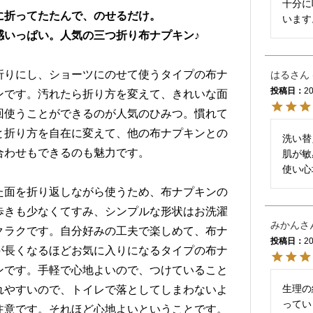
十分に
に折ってたたんで、のせるだけ。
います
感いっぱい。人気の三つ折り布ナプキン♪
折りにし、ショーツにのせて使うタイプの布ナ
はる
投稿日
20
ンです。汚れたら折り方を変えて、きれいな面
回使うことができるのが人気のひみつ。慣れて
と折り方を自在に変えて、他の布ナプキンとの
洗い替
合わせもできるのも魅力です。
肌が敏
使い心
た面を折り返しながら使うため、布ナプキンの
歩きも少なくてすみ、シンプルな形状はお洗濯
みかん
クラクです。自分好みの工夫で楽しめて、布ナ
投稿日
20
が長くなるほどお気に入りになるタイプの布ナ
ンです。手軽で心地よいので、つけていること
生理の
れやすいので、トイレで落としてしまわないよ
ってい
注意です。それほど心地よいということです。