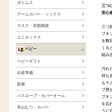
三つ
安心
三つ
プキ
を数
くる
組み
汚れ
持ち
もラ
プ歴
プキ
を忘
うに