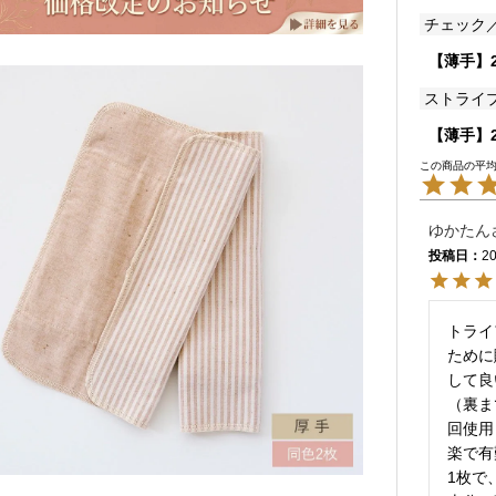
チェック
【薄手】
ストライ
【薄手】
ゆかたん
投稿日
20
トライ
ために
して良
（裏ま
回使用
楽で有
1枚で