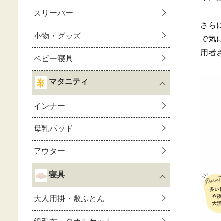
さら
で気
用者