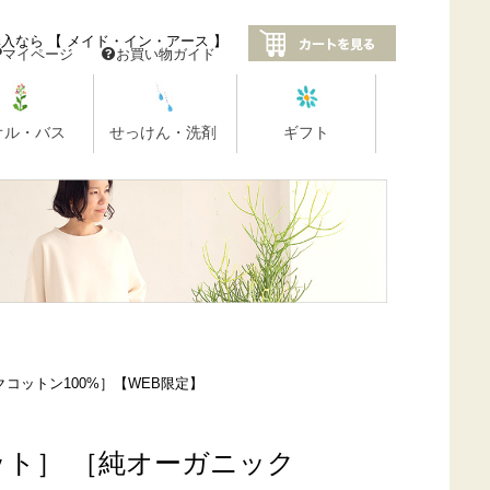
コットン100%］【WEB限定】
ット］ ［純オーガニック