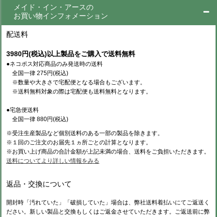
メイド・イン・アースの
お買い物インフォメーション
配送料
3980円(税込)以上製品をご購入で送料無料
●ネコポス対応商品のみ発送時の送料
全国一律 275円(税込)
※数量や大きさで宅配便となる場合もございます。
※送料無料対象の際は宅配便も送料無料となります。
●宅急便送料
全国一律 880円(税込)
※受注生産製品など個別送料のある一部の製品を除きます。
※１回のご注文のお届先１ヵ所ごとの計算となります。
※お買い上げ商品の合計金額が上記未満の場合、送料をご負担いただきます。
送料についてより詳しい情報をみる
返品・交換について
開封時「汚れていた」「破損していた」場合は、弊社送料着払いにてご返送く
ださい。新しい製品と交換もしくはご返金させていただきます。ご返送前に弊