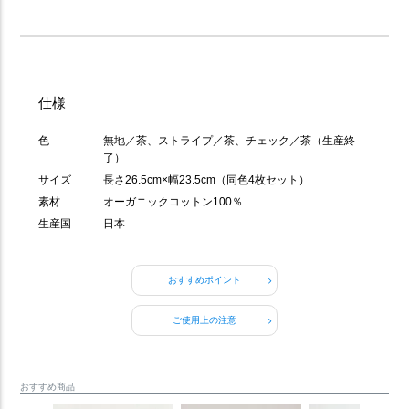
仕様
色
無地／茶、ストライプ／茶、チェック／茶（生産終
了）
サイズ
長さ26.5cm×幅23.5cm（同色4枚セット）
素材
オーガニックコットン100％
生産国
日本
おすすめポイント
ご使用上の注意
おすすめ商品