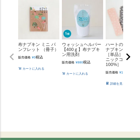
布ナプキン ミニ パ
ウォッシュヘルパー
ハートの三つ折
ンフレット （冊子）
【400ｇ】布ナプキ
ナプキン【薄手
ン用洗剤
［単品］ ［純オ
税込
販売価格
¥
0
ニックコットン
税込
販売価格
¥
880
100%］
カートに入れる
税込
販売価格
¥
1,540
カートに入れる
詳細を見る