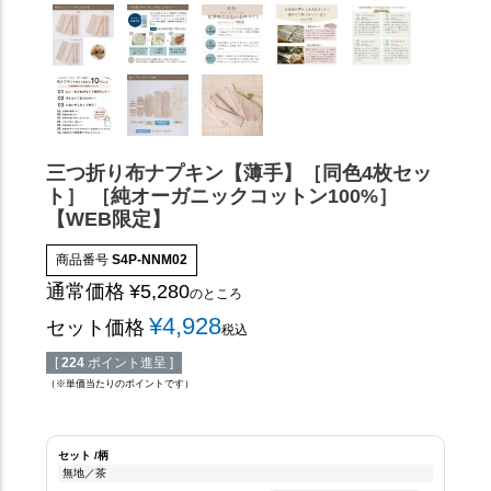
三つ折り布ナプキン【薄手】［同色4枚セッ
ト］ ［純オーガニックコットン100%］
【WEB限定】
商品番号
S4P-NNM02
通常価格
¥
5,280
のところ
¥
4,928
セット価格
税込
[
224
ポイント進呈 ]
（※単価当たりのポイントです）
セット
柄
無地／茶