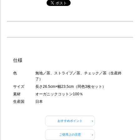
仕様
色
無地／茶、ストライプ／茶、チェック／茶（生産終
了）
サイズ
長さ26.5cm×幅23.5cm（同色3枚セット）
素材
オーガニックコットン100％
生産国
日本
おすすめポイント
ご使用上の注意