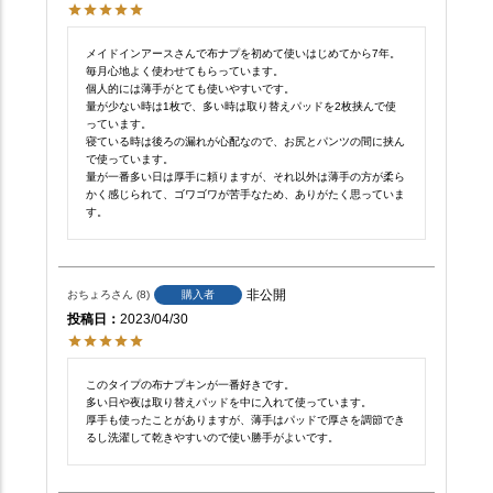
メイドインアースさんで布ナプを初めて使いはじめてから7年。
毎月心地よく使わせてもらっています。

個人的には薄手がとても使いやすいです。

量が少ない時は1枚で、多い時は取り替えパッドを2枚挟んで使
っています。

寝ている時は後ろの漏れが心配なので、お尻とパンツの間に挟ん
で使っています。

量が一番多い日は厚手に頼りますが、それ以外は薄手の方が柔ら
かく感じられて、ゴワゴワが苦手なため、ありがたく思っていま
す。
非公開
おちょろ
8
購入者
投稿日
2023/04/30
このタイプの布ナプキンが一番好きです。

多い日や夜は取り替えパッドを中に入れて使っています。

厚手も使ったことがありますが、薄手はパッドで厚さを調節でき
るし洗濯して乾きやすいので使い勝手がよいです。