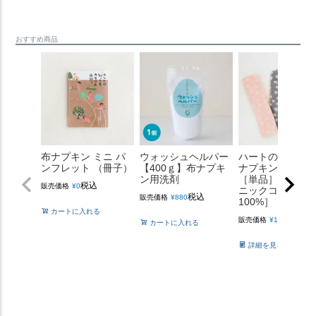
おすすめ商品
布ナプキン ミニ パ
ウォッシュヘルパー
ハートの三つ折
ンフレット （冊子）
【400ｇ】布ナプキ
ナプキン【薄手
ン用洗剤
［単品］ ［純オ
税込
販売価格
¥
0
ニックコットン
税込
販売価格
¥
880
100%］
カートに入れる
税込
販売価格
¥
1,540
カートに入れる
詳細を見る