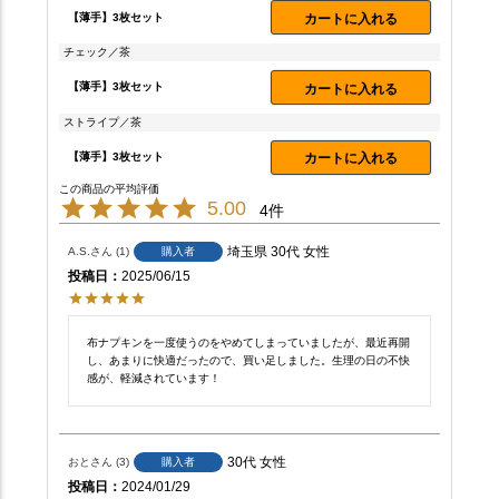
【薄手】3枚セット
カートに入れる
チェック／茶
【薄手】3枚セット
カートに入れる
ストライプ／茶
【薄手】3枚セット
カートに入れる
5.00
4
埼玉県
30代
女性
A.S.
1
購入者
投稿日
2025/06/15
布ナプキンを一度使うのをやめてしまっていましたが、最近再開
し、あまりに快適だったので、買い足しました。生理の日の不快
感が、軽減されています！
30代
女性
おと
3
購入者
投稿日
2024/01/29