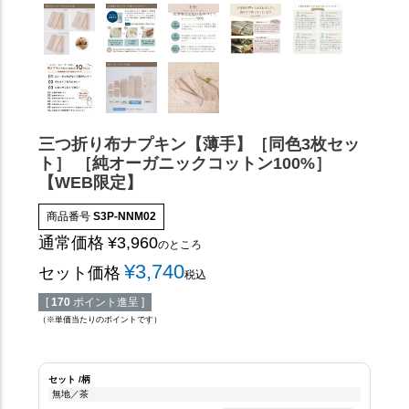
三つ折り布ナプキン【薄手】［同色3枚セッ
ト］ ［純オーガニックコットン100%］
【WEB限定】
商品番号
S3P-NNM02
通常価格
¥
3,960
のところ
¥
3,740
セット価格
税込
[
170
ポイント進呈 ]
（※単価当たりのポイントです）
セット
柄
無地／茶