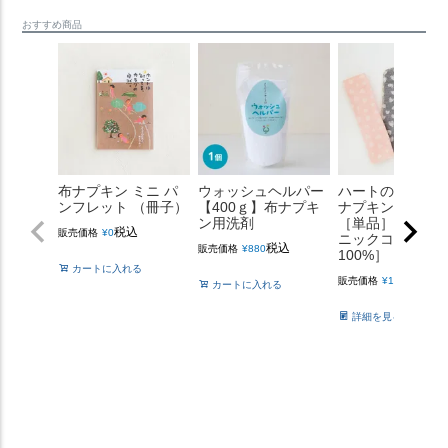
おすすめ商品
布ナプキン ミニ パ
ウォッシュヘルパー
ハートの三つ折
ンフレット （冊子）
【400ｇ】布ナプキ
ナプキン【薄手
ン用洗剤
［単品］ ［純オ
税込
販売価格
¥
0
ニックコットン
税込
販売価格
¥
880
100%］
カートに入れる
税込
販売価格
¥
1,540
カートに入れる
詳細を見る