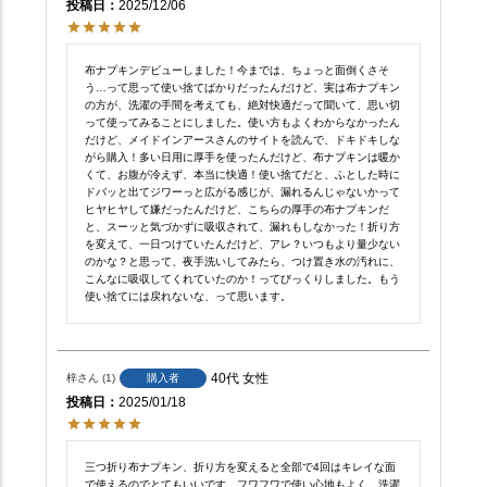
投稿日
2025/12/06
布ナプキンデビューしました！今までは、ちょっと面倒くさそ
う…って思って使い捨てばかりだったんだけど、実は布ナプキン
の方が、洗濯の手間を考えても、絶対快適だって聞いて、思い切
って使ってみることにしました。使い方もよくわからなかったん
だけど、メイドインアースさんのサイトを読んで、ドキドキしな
がら購入！多い日用に厚手を使ったんだけど、布ナプキンは暖か
くて、お腹が冷えず、本当に快適！使い捨てだと、ふとした時に
ドバッと出てジワーっと広がる感じが、漏れるんじゃないかって
ヒヤヒヤして嫌だったんだけど、こちらの厚手の布ナプキンだ
と、スーッと気づかずに吸収されて、漏れもしなかった！折り方
を変えて、一日つけていたんだけど、アレ？いつもより量少ない
のかな？と思って、夜手洗いしてみたら、つけ置き水の汚れに、
こんなに吸収してくれていたのか！ってびっくりしました。もう
使い捨てには戻れないな、って思います。
40代
女性
梓
1
購入者
投稿日
2025/01/18
三つ折り布ナプキン、折り方を変えると全部で4回はキレイな面
で使えるのでとてもいいです。フワフワで使い心地もよく、洗濯