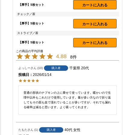
【厚手】5枚セット
カートに入れる
チェック／茶
【厚手】5枚セット
カートに入れる
ストライプ／茶
【厚手】5枚セット
カートに入れる
4.88
8
千葉県
20代
よっしー
10
購入者
投稿日
2026/01/14
普通の形状のナプキンの上に乗せて使っています。暖かいので生
理中以外もこれだけで使用しています。量が多い方なので折り返
してもその面も血で濡れていることが多いですが、それでも漏れ
る確率は減ると思います。よく吸ってくれます。
40代
女性
たもた
1
購入者