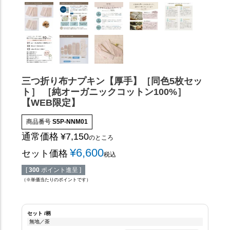
三つ折り布ナプキン【厚手】［同色5枚セッ
ト］ ［純オーガニックコットン100%］
【WEB限定】
商品番号
S5P-NNM01
通常価格
¥
7,150
のところ
¥
6,600
セット価格
税込
[
300
ポイント進呈 ]
（※単価当たりのポイントです）
セット
柄
無地／茶