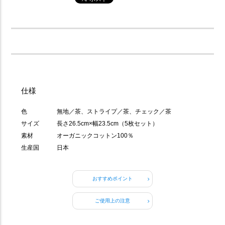
仕様
色
無地／茶、ストライプ／茶、チェック／茶
サイズ
長さ26.5cm×幅23.5cm（5枚セット）
素材
オーガニックコットン100％
生産国
日本
おすすめポイント
ご使用上の注意